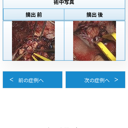
術中写真
摘出 前
摘出 後
前の症例へ
次の症例へ