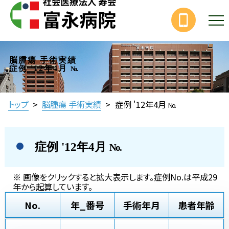
脳腫瘍 手術実績
症例 '12年4月
No.
トップ
>
脳腫瘍 手術実績
>
症例 '12年4月
No.
症例 '12年4月
No.
※ 画像をクリックすると拡大表示します。症例No.は平成29
年から起算しています。
No.
年_番号
手術年月
患者年齢