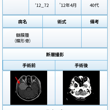
’12_72
'12年4月
40代
病名
術式
備考
髄膜腫
（蝶形骨）
断層撮影
手術前
手術後