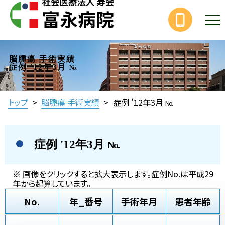
脳腫瘍 手術実績
症例 '12年3月
No.
トップ
>
脳腫瘍 手術実績
>
症例 '12年3月
No.
症例 '12年3月
No.
※ 画像をクリックすると拡大表示します。症例No.は平成29
年から起算しています。
No.
年_番号
手術年月
患者年齢