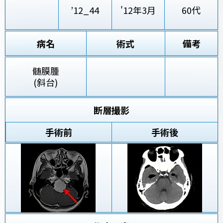
’12_44
'12年3月
60代
病名
術式
備考
髄膜腫
(斜台)
断層撮影
手術前
手術後