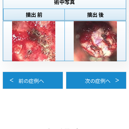
術中写真
摘出 前
摘出 後
前の症例へ
次の症例へ