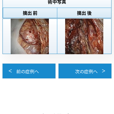
術中写真
摘出 前
摘出 後
前の症例へ
次の症例へ