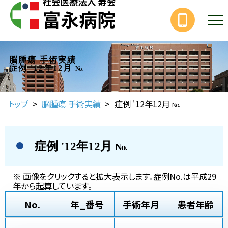
脳腫瘍 手術実績
症例 '12年12月
No.
トップ
>
脳腫瘍 手術実績
>
症例 '12年12月
No.
症例 '12年12月
No.
※ 画像をクリックすると拡大表示します。症例No.は平成29
年から起算しています。
No.
年_番号
手術年月
患者年齢