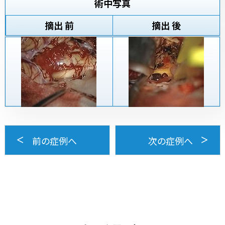
術中写真
摘出 前
摘出 後
前の症例へ
次の症例へ