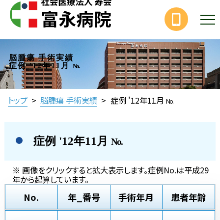
脳腫瘍 手術実績
症例 '12年11月
No.
トップ
>
脳腫瘍 手術実績
>
症例 '12年11月
No.
症例 '12年11月
No.
※ 画像をクリックすると拡大表示します。症例No.は平成29
年から起算しています。
No.
年_番号
手術年月
患者年齢