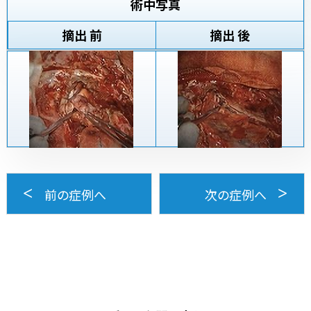
術中写真
摘出 前
摘出 後
前の症例へ
次の症例へ