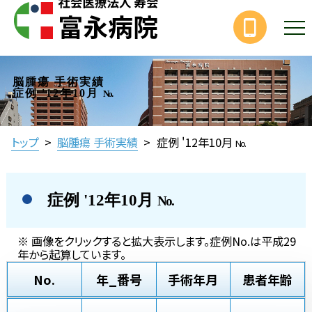
脳腫瘍 手術実績
症例 '12年10月
No.
トップ
>
脳腫瘍 手術実績
>
症例 '12年10月
No.
症例 '12年10月
No.
※ 画像をクリックすると拡大表示します。症例No.は平成29
年から起算しています。
No.
年_番号
手術年月
患者年齢