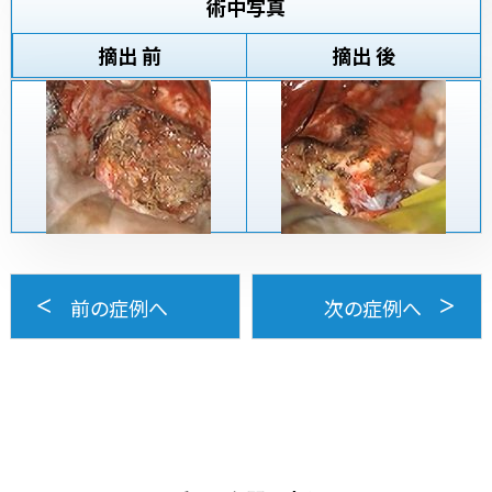
術中写真
摘出 前
摘出 後
前の症例へ
次の症例へ