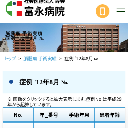
脳腫瘍 手術実績
症例 '12年8月
No.
トップ
>
脳腫瘍 手術実績
>
症例 '12年8月
No.
症例 '12年8月
No.
※ 画像をクリックすると拡大表示します。症例No.は平成29
年から起算しています。
No.
年_番号
手術年月
患者年齢