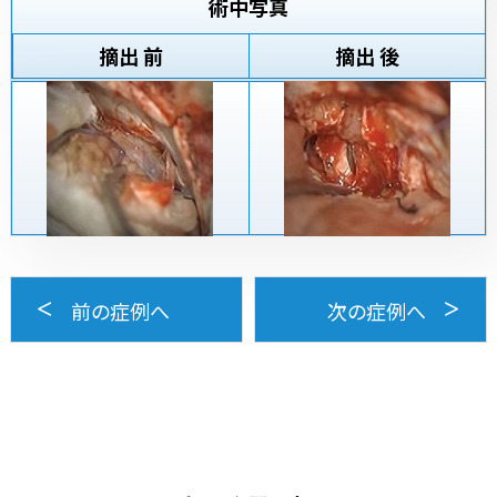
術中写真
摘出 前
摘出 後
前の症例へ
次の症例へ