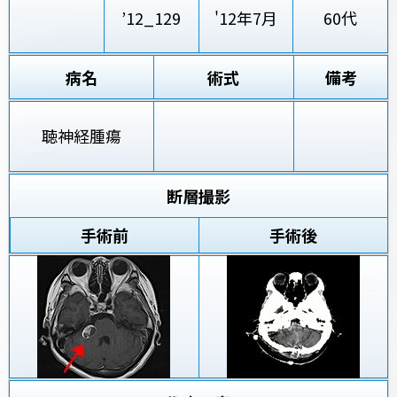
’12_129
'12年7月
60代
病名
術式
備考
聴神経腫瘍
断層撮影
手術前
手術後