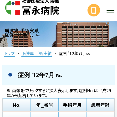
脳腫瘍 手術実績
症例 '12年7月
No.
トップ
>
脳腫瘍 手術実績
>
症例 '12年7月
No.
症例 '12年7月
No.
※ 画像をクリックすると拡大表示します。症例No.は平成29
年から起算しています。
No.
年_番号
手術年月
患者年齢