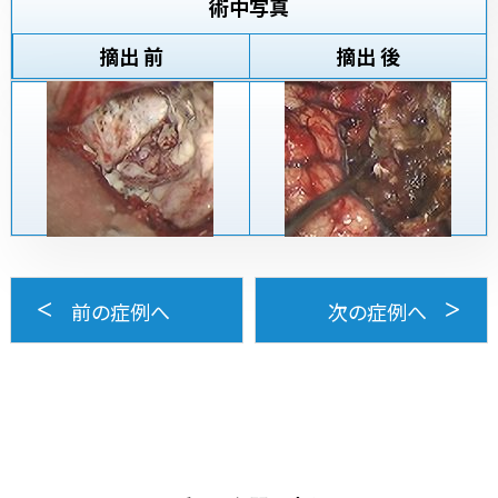
術中写真
摘出 前
摘出 後
前の症例へ
次の症例へ