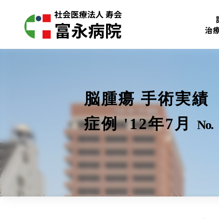
治
脳腫瘍 手術実績
症例 '12年7月
No.