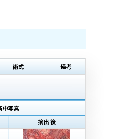
術式
備考
術中写真
摘出 後