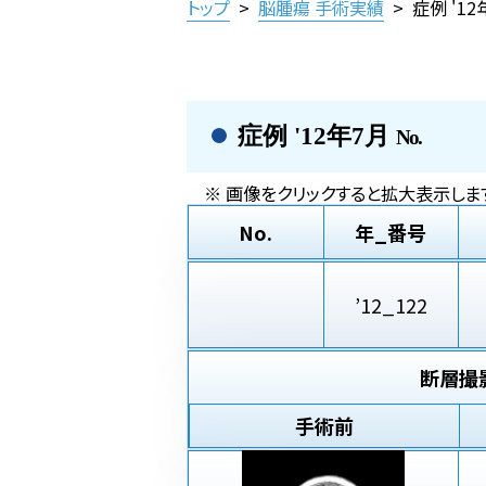
トップ
>
脳腫瘍 手術実績
>
症例 '1
症例 '12年7月
No.
※ 画像をクリックすると拡大表示します
No.
年_番号
’12_122
断層撮
手術前