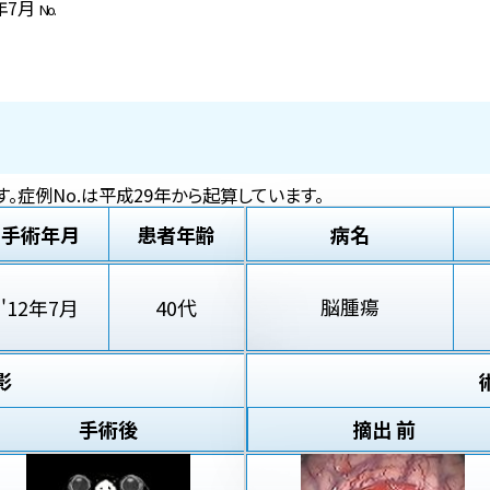
2年7月
No.
。症例No.は平成29年から起算しています。
手術年月
患者年齢
病名
脳腫瘍
'12年7月
40代
影
手術後
摘出 前