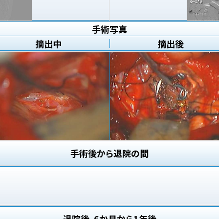
手術写真
摘出中
摘出後
手術後から退院の間
退院後、6か月から1年後