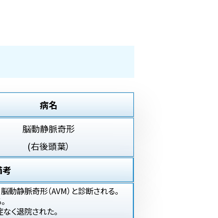
病名
脳動静脈奇形
(右後頭葉）
備考
脳動静脈奇形（AVM）と診断される。
。
症なく退院された。