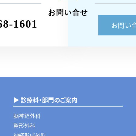
お問い合せ
68-1601
お問い
▶ 診療科・部門のご案内
脳神経外科
整形外科
神経形成外科