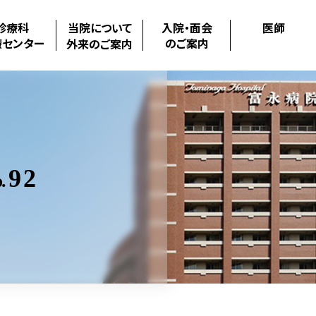
診療科
当院について
入院・面会
医師
療センター
のご案内
外来のご案内
92
.