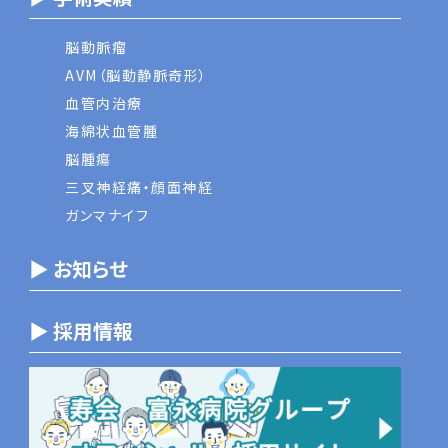
脳動脈瘤
AVM（脳動静脈奇形）
血管内治療
海綿状血管腫
脳腫瘍
三叉神経痛・顔面神経
ガンマナイフ
▶ お知らせ
▶ 採用情報