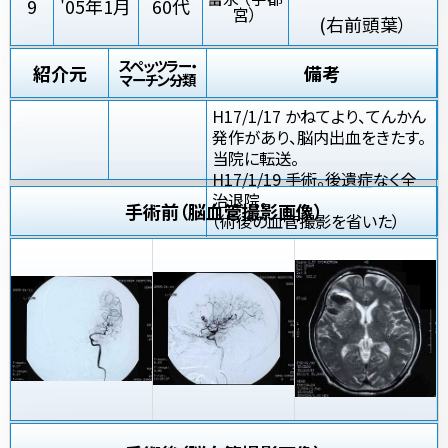
9
'05年1月
60代
宮）
(右前頭葉）
スペッツラー・
紹介元
備考
マーチン分類
H17/1/17 かねてより、てんかん
発作があり、脳内出血をきたす。
当院に転送。
H17/1/19 手術。後遺症なく全
治退院。
手術前（脳血管撮影画像）
（術後の血管撮影を省いた）