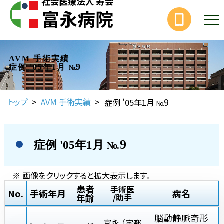
AVM 手術実績
9
症例 '05年1月
No.
9
トップ
>
AVM 手術実績
>
症例 '05年1月
No.
9
症例 '05年1月
No.
※ 画像をクリックすると拡大表示します。
患者
手術医
No.
手術年月
病名
年齢
/助手
脳動静脈奇形
富永 （宇都