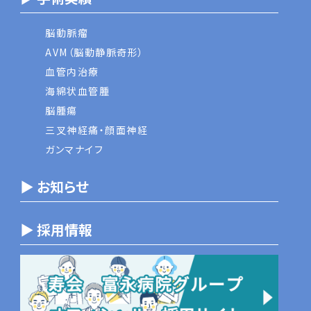
脳動脈瘤
AVM（脳動静脈奇形）
血管内治療
海綿状血管腫
脳腫瘍
三叉神経痛・顔面神経
ガンマナイフ
▶ お知らせ
▶ 採用情報