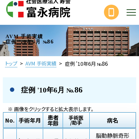
AVM 手術実績
86
症例 '10年6月
No.
86
トップ
>
AVM 手術実績
>
症例 '10年6月
No.
86
症例 '10年6月
No.
※ 画像をクリックすると拡大表示します。
患者
手術医
No.
手術年月
病名
年齢
/助手
脳動静脈奇形