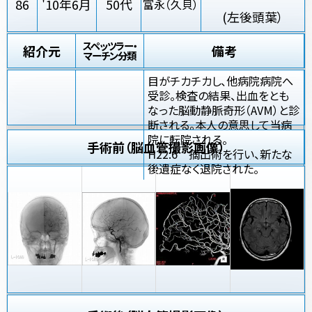
86
'10年6月
50代
富永（久貝）
(左後頭葉）
スペッツラー・
紹介元
備考
マーチン分類
目がチカチカし、他病院病院へ
受診。検査の結果、出血をとも
なった脳動静脈奇形（AVM）と診
断される。本人の意思して当病
院に転院される。
手術前（脳血管撮影画像）
H22.6 摘出術を行い、新たな
後遺症なく退院された。