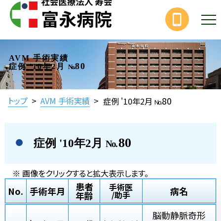
AVM 手術実績
80
症例 '10年2月
No.
80
トップ
>
AVM 手術実績
>
症例 '10年2月
No.
80
症例 '10年2月
No.
※ 画像をクリックすると拡大表示します。
患者
手術医
No.
手術年月
病名
年齢
/助手
脳動静脈奇形