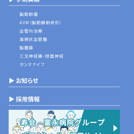
脳動脈瘤
AVM（脳動静脈奇形）
血管内治療
海綿状血管腫
脳腫瘍
三叉神経痛・顔面神経
ガンマナイフ
▶ お知らせ
▶ 採用情報