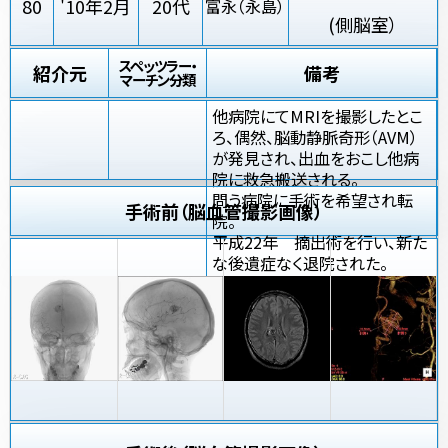
80
'10年2月
20代
富永（永島）
(側脳室）
スペッツラー・
紹介元
備考
マーチン分類
他病院にてMRIを撮影したとこ
ろ、偶然、脳動静脈奇形（AVM）
が発見され、出血をおこし他病
院に救急搬送される。
問う病院に手術を希望され転
手術前（脳血管撮影画像）
院。
平成22年 摘出術を行い、新た
な後遺症なく退院された。