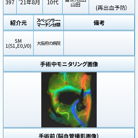
397
'21年8月
10代
山田
(再出血予防）
スペッツラー・
紹介元
備考
マーチン分類
SM
大阪府の病院
1(S1,E0,V0)
手術中モニタリング画像
手術前（脳血管撮影画像）