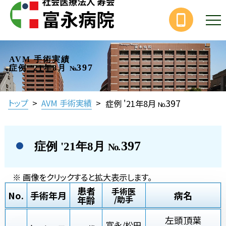
AVM 手術実績
397
症例 '21年8月
No.
397
トップ
>
AVM 手術実績
>
症例 '21年8月
No.
397
症例 '21年8月
No.
※ 画像をクリックすると拡大表示します。
患者
手術医
No.
手術年月
病名
年齢
/助手
左頭頂葉
富永/松田