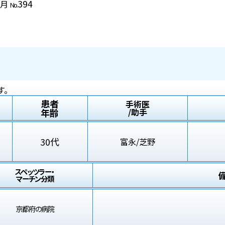
394
1月
No.
す。
患者
手術医
年齢
/助手
30代
富永/芝野
スペッツラー・
マーチン分類
京都府の病院