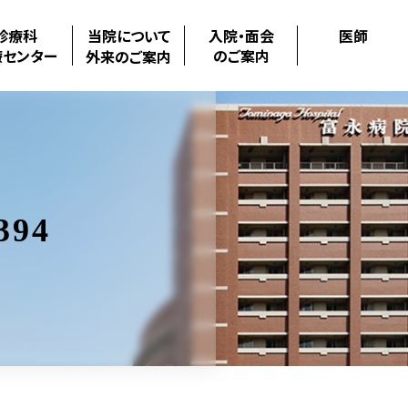
診療科
当院について
入院・面会
医師
療センター
のご案内
外来のご案内
394