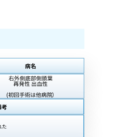
病名
右外側底部側頭葉
再発性 出血性
(初回手術は他病院）
備考
れた