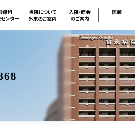
診療科
当院について
入院・面会
医師
療センター
のご案内
外来のご案内
368