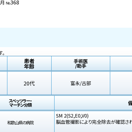
368
9月
No.
す。
患者
手術医
年齢
/助手
20代
富永/古部
スペッツラー・
マーチン分類
SM 2(S2,E0,V0)
脳血管撮影により完全除去が確認さ
和歌山県の病院