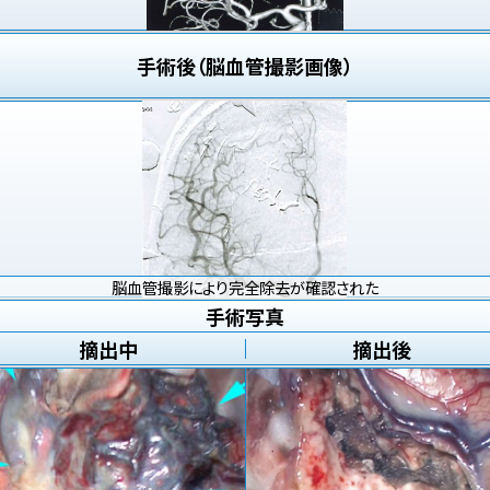
手術後（脳血管撮影画像）
脳血管撮影により完全除去が確認された
手術写真
摘出中
摘出後