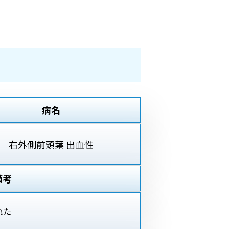
病名
右外側前頭葉 出血性
備考
れた