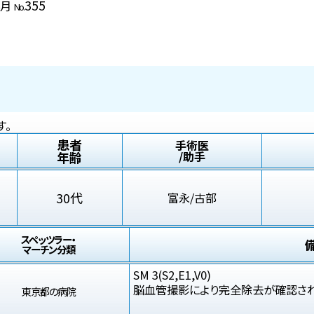
355
4月
No.
す。
患者
手術医
年齢
/助手
30代
富永/古部
スペッツラー・
マーチン分類
SM 3(S2,E1,V0)
脳血管撮影により完全除去が確認さ
東京都の病院