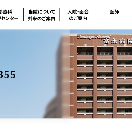
診療科
当院について
入院・面会
医師
療センター
のご案内
外来のご案内
355