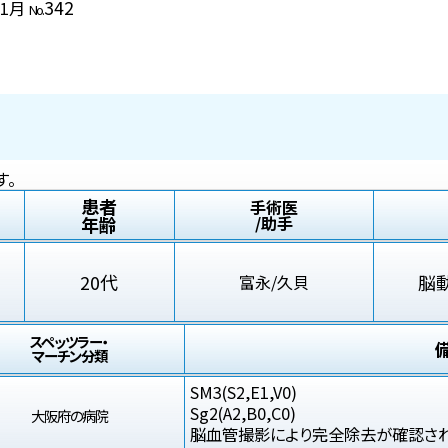
342
11月
No.
す。
患者
手術医
年齢
/助手
20代
脳
富永/久貝
スペッツラー・
マーチン分類
SM3(S2,E1,V0)
Sg2(A2,B0,C0)
大阪府の病院
脳血管撮影により完全除去が確認さ