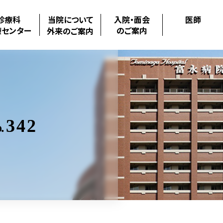
診療科
当院について
入院・面会
医師
療センター
のご案内
外来のご案内
342
.