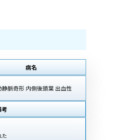
病名
動静脈奇形 内側後頭葉 出血性
備考
れた