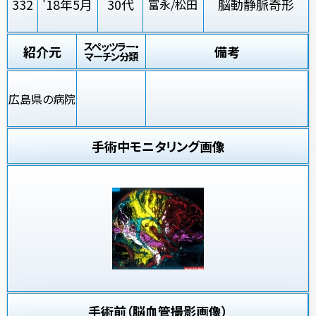
332
'18年5月
30代
脳動静脈奇形
富永/松田
スペッツラー・
紹介元
備考
マーチン分類
広島県の病院
手術中モニタリング画像
手術前（脳血管撮影画像）