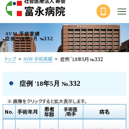
AVM 手術実績
332
症例 '18年5月
No.
332
トップ
>
AVM 手術実績
>
症例 '18年5月
No.
332
症例 '18年5月
No.
※ 画像をクリックすると拡大表示します。
患者
手術医
No.
手術年月
病名
年齢
/助手