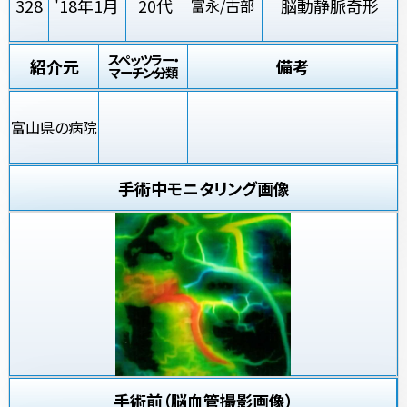
328
'18年1月
20代
脳動静脈奇形
富永/古部
スペッツラー・
紹介元
備考
マーチン分類
富山県の病院
手術中モニタリング画像
手術前（脳血管撮影画像）