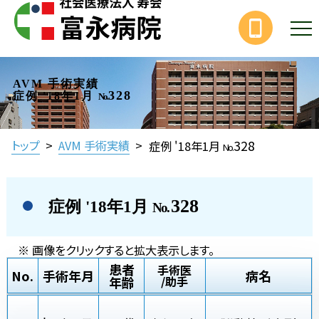
AVM 手術実績
328
症例 '18年1月
No.
328
トップ
>
AVM 手術実績
>
症例 '18年1月
No.
328
症例 '18年1月
No.
※ 画像をクリックすると拡大表示します。
患者
手術医
No.
手術年月
病名
年齢
/助手