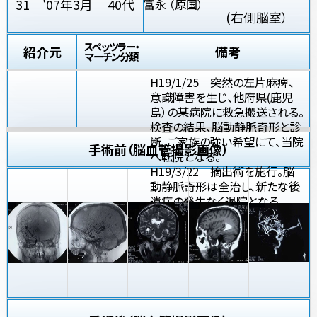
31
'07年3月
40代
富永 （原国）
(右側脳室）
スペッツラー・
紹介元
備考
マーチン分類
H19/1/25 突然の左片麻痺、
意識障害を生じ、他府県(鹿児
島）の某病院に救急搬送される。
検査の結果、脳動静脈奇形と診
断。ご家族の強い希望にて、当院
手術前（脳血管撮影画像）
へ転院となる。
H19/3/22 摘出術を施行。脳
動静脈奇形は全治し、新たな後
遺症の発生なく退院となる。