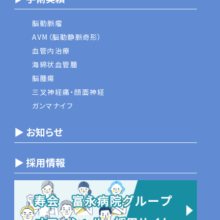
脳動脈瘤
AVM（脳動静脈奇形）
血管内治療
海綿状血管腫
脳腫瘍
三叉神経痛・顔面神経
ガンマナイフ
▶ お知らせ
▶ 採用情報