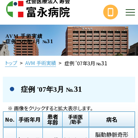
AVM 手術実績
31
症例 '07年3月
No.
31
トップ
>
AVM 手術実績
>
症例 '07年3月
No.
31
症例 '07年3月
No.
※ 画像をクリックすると拡大表示します。
患者
手術医
No.
手術年月
病名
年齢
/助手
脳動静脈奇形