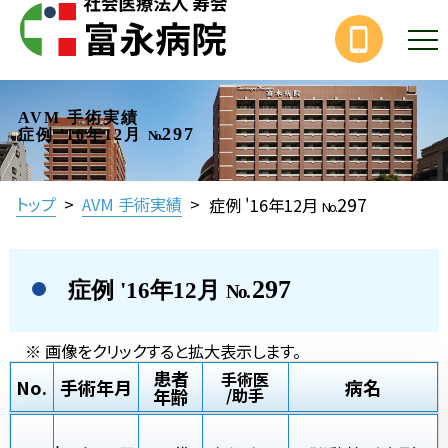
AVM 手術実績
297
症例 '16年12月
No.
297
トップ
>
AVM 手術実績
>
症例 '16年12月
No.
297
症例 '16年12月
No.
※ 画像をクリックすると拡大表示します。
患者
手術医
No.
手術年月
病名
年齢
/助手