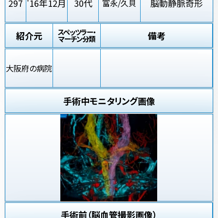
297
'16年12月
30代
脳動静脈奇形
富永/久貝
スペッツラー・
紹介元
備考
マーチン分類
大阪府の病院
手術中モニタリング画像
手術前（脳血管撮影画像）