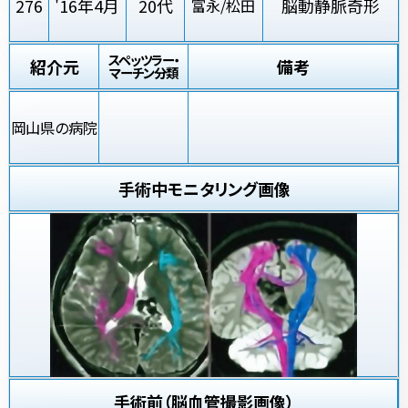
276
'16年4月
20代
脳動静脈奇形
富永/松田
スペッツラー・
紹介元
備考
マーチン分類
岡山県の病院
手術中モニタリング画像
手術前（脳血管撮影画像）