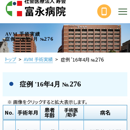
AVM 手術実績
276
症例 '16年4月
No.
276
トップ
>
AVM 手術実績
>
症例 '16年4月
No.
276
症例 '16年4月
No.
※ 画像をクリックすると拡大表示します。
患者
手術医
No.
手術年月
病名
年齢
/助手