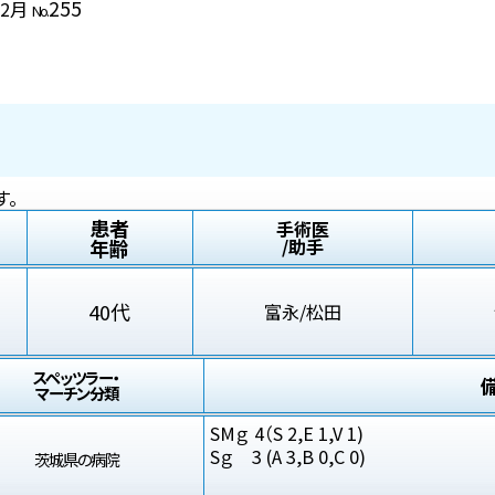
255
12月
No.
す。
患者
手術医
年齢
/助手
40代
富永/松田
スペッツラー・
マーチン分類
SMｇ 4（S 2,E 1,V 1)
Sｇ 3 (A 3,B 0,C 0)
茨城県の病院