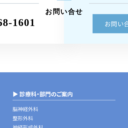
お問い合せ
68-1601
お問い
▶ 診療科・部門のご案内
脳神経外科
整形外科
神経形成外科