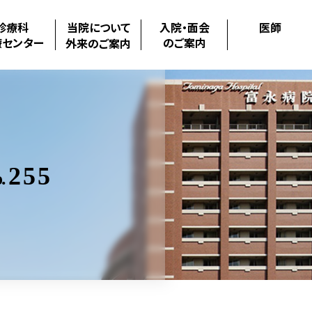
診療科
当院について
入院・面会
医師
療センター
のご案内
外来のご案内
255
.