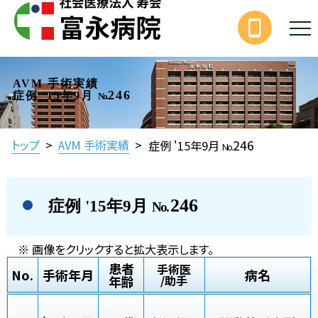
AVM 手術実績
246
症例 '15年9月
No.
246
トップ
>
AVM 手術実績
>
症例 '15年9月
No.
246
症例 '15年9月
No.
※ 画像をクリックすると拡大表示します。
患者
手術医
No.
手術年月
病名
年齢
/助手