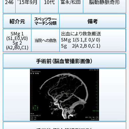
246
'15年9月
10代
脳動静脈奇形
富永/松田
スペッツラー・
紹介元
備考
マーチン分類
SMg 1
出血により救急搬送
(S1,E0,V0)
SMｇ 1(S 1,E 0,V 0)
当院への救急
Sg 2
Sｇ 2(A 2,B 0,C 1)
(A2,B0,C1)
手術前（脳血管撮影画像）