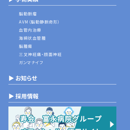
脳動脈瘤
AVM（脳動静脈奇形）
血管内治療
海綿状血管腫
脳腫瘍
三叉神経痛・顔面神経
ガンマナイフ
▶ お知らせ
▶ 採用情報