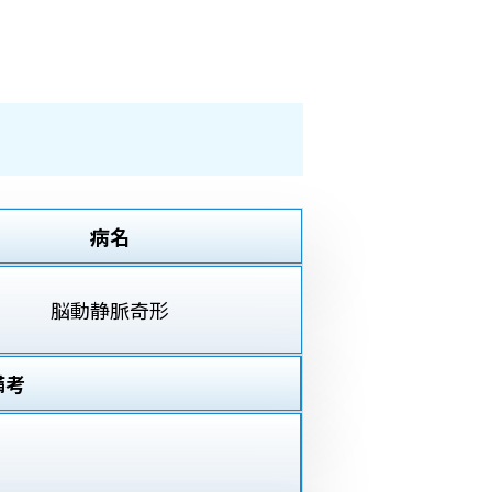
病名
脳動静脈奇形
備考