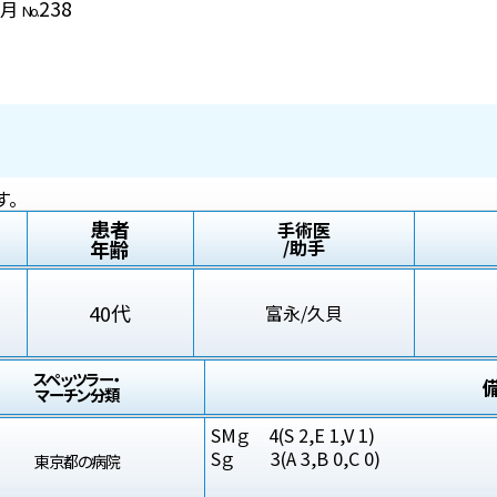
238
7月
No.
す。
患者
手術医
年齢
/助手
40代
富永/久貝
スペッツラー・
マーチン分類
SMｇ 4(S 2,E 1,V 1)
Sｇ 3(A 3,B 0,C 0)
東京都の病院