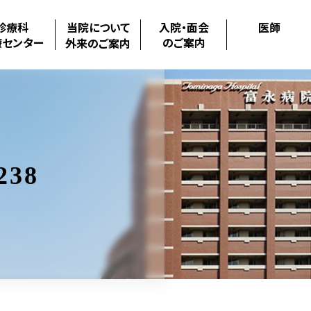
診療科
当院について
入院・面会
医師
療センター
のご案内
外来のご案内
238