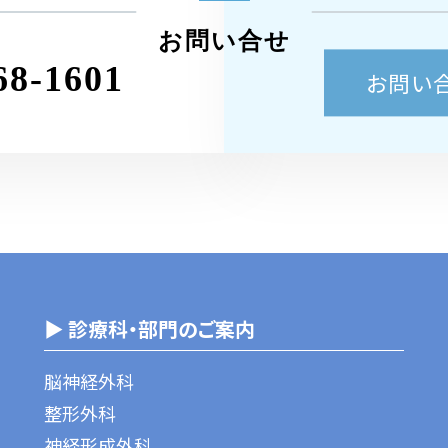
お問い合せ
68-1601
お問い
▶ 診療科・部門のご案内
脳神経外科
整形外科
神経形成外科