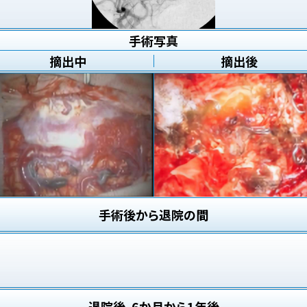
手術写真
摘出中
摘出後
手術後から退院の間
退院後、6か月から1年後