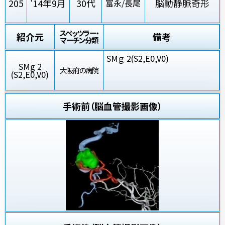
205
'14年9月
30代
脳動静脈奇形
富永/長尾
スペッツラー・
紹介元
備考
マーチン分類
SMｇ 2(S2,E0,V0)
SMg 2
大阪府の病院
(S2,E0,V0)
手術前（脳血管撮影画像）