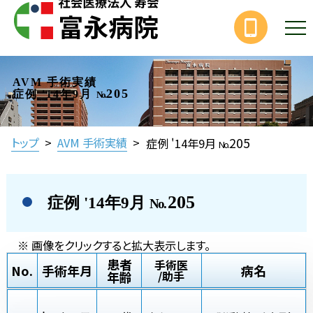
AVM 手術実績
205
症例 '14年9月
No.
205
トップ
>
AVM 手術実績
>
症例 '14年9月
No.
205
症例 '14年9月
No.
※ 画像をクリックすると拡大表示します。
患者
手術医
No.
手術年月
病名
年齢
/助手