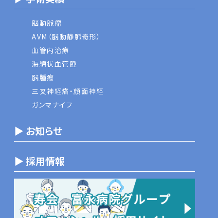
脳動脈瘤
AVM（脳動静脈奇形）
血管内治療
海綿状血管腫
脳腫瘍
三叉神経痛・顔面神経
ガンマナイフ
▶ お知らせ
▶ 採用情報