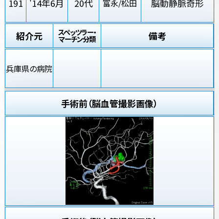
191
'14年6月
20代
脳動静脈奇形
富永/松田
スペッツラー・
紹介元
備考
マーチン分類
兵庫県の病院
手術前（脳血管撮影画像）