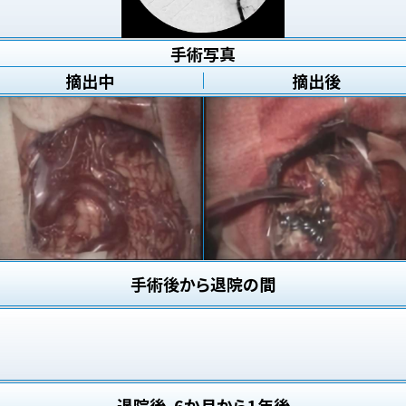
手術写真
摘出中
摘出後
手術後から退院の間
退院後、6か月から1年後