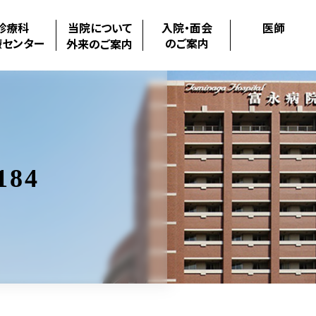
診療科
当院について
入院・面会
医師
療センター
のご案内
外来のご案内
184