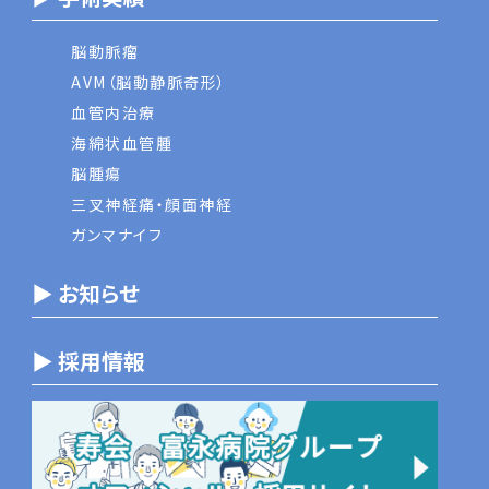
脳動脈瘤
AVM（脳動静脈奇形）
血管内治療
海綿状血管腫
脳腫瘍
三叉神経痛・顔面神経
ガンマナイフ
▶ お知らせ
▶ 採用情報