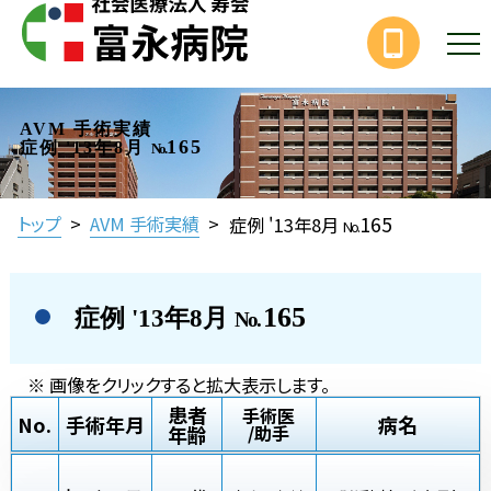
AVM 手術実績
165
症例 '13年8月
No.
165
トップ
>
AVM 手術実績
>
症例 '13年8月
No.
165
症例 '13年8月
No.
※ 画像をクリックすると拡大表示します。
患者
手術医
No.
手術年月
病名
年齢
/助手