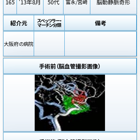
165
'13年8月
50代
脳動静脈奇形
富永/宮﨑
スペッツラー・
紹介元
備考
マーチン分類
大阪府の病院
手術前（脳血管撮影画像）