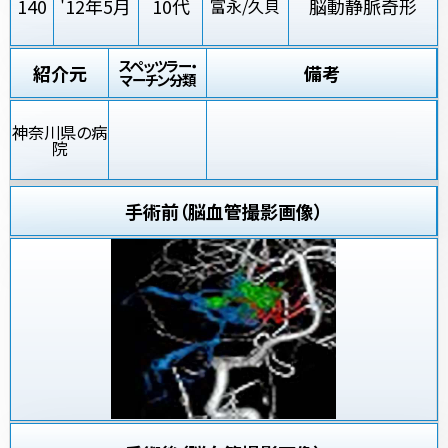
140
'12年5月
10代
脳動静脈奇形
富永/久貝
スペッツラー・
紹介元
備考
マーチン分類
神奈川県の病
院
手術前（脳血管撮影画像）