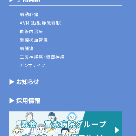
脳動脈瘤
AVM（脳動静脈奇形）
血管内治療
海綿状血管腫
脳腫瘍
三叉神経痛・顔面神経
ガンマナイフ
▶ お知らせ
▶ 採用情報