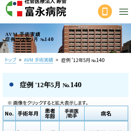
AVM 手術実績
140
症例 '12年5月
No.
140
トップ
>
AVM 手術実績
>
症例 '12年5月
No.
140
症例 '12年5月
No.
※ 画像をクリックすると拡大表示します。
患者
手術医
No.
手術年月
病名
年齢
/助手