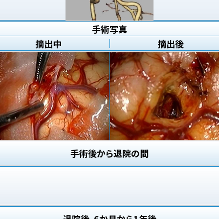
手術写真
摘出中
摘出後
手術後から退院の間
退院後、6か月から1年後