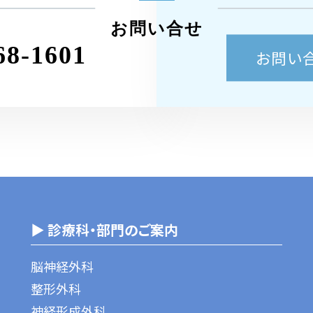
お問い合せ
68-1601
お問い
▶ 診療科・部門のご案内
脳神経外科
整形外科
神経形成外科