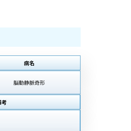
病名
脳動静脈奇形
備考