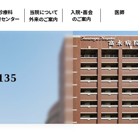
診療科
当院について
入院・面会
医師
療センター
のご案内
外来のご案内
135