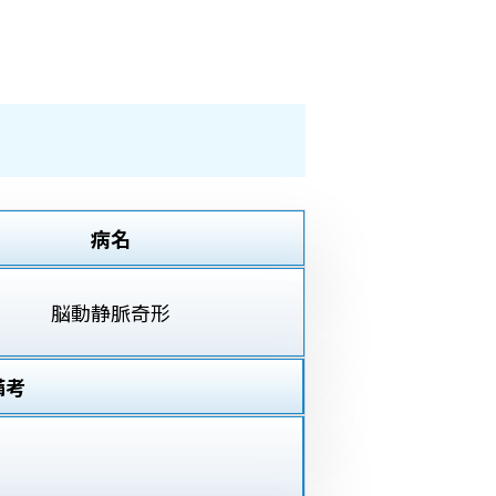
病名
脳動静脈奇形
備考