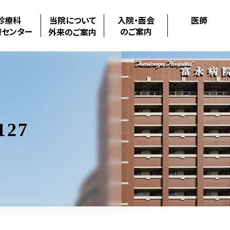
診療科
当院について
入院・面会
医師
療センター
のご案内
外来のご案内
127