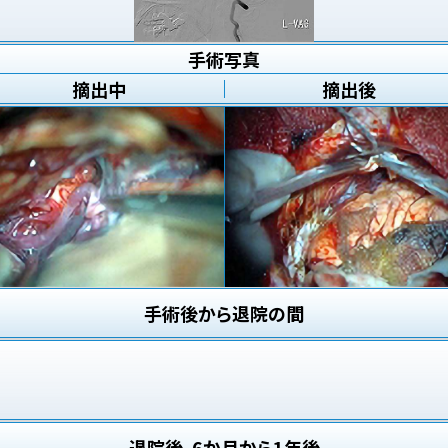
手術写真
摘出中
摘出後
手術後から退院の間
退院後、6か月から1年後