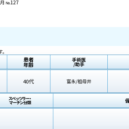
127
2月
No.
す。
患者
手術医
年齢
/助手
40代
富永/祖母井
スペッツラー・
マーチン分類