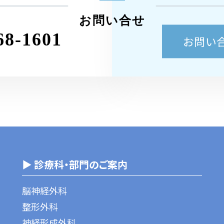
お問い合せ
68-1601
お問い
▶ 診療科・部門のご案内
脳神経外科
整形外科
神経形成外科