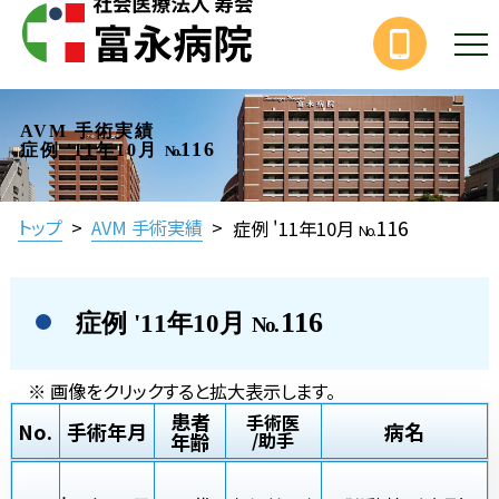
AVM 手術実績
116
症例 '11年10月
No.
116
トップ
>
AVM 手術実績
>
症例 '11年10月
No.
116
症例 '11年10月
No.
※ 画像をクリックすると拡大表示します。
患者
手術医
No.
手術年月
病名
年齢
/助手