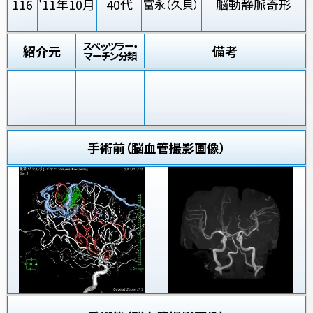
116
'11年10月
40代
脳動静脈奇形
富永（久貝）
スペッツラー・
紹介元
備考
マーチン分類
手術前（脳血管撮影画像）