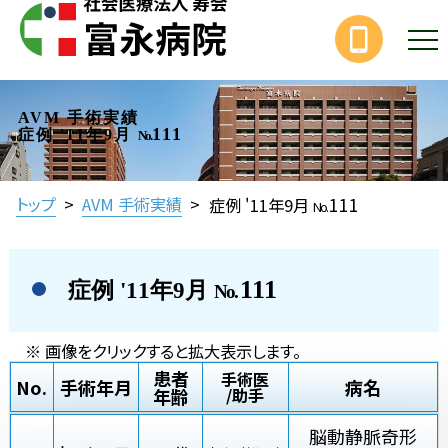
AVM 手術実績
111
症例 '11年9月
No.
111
トップ
>
AVM 手術実績
>
症例 '11年9月
No.
111
症例 '11年9月
No.
※ 画像をクリックすると拡大表示します。
患者
手術医
No.
手術年月
病名
年齢
/助手
脳動静脈奇形