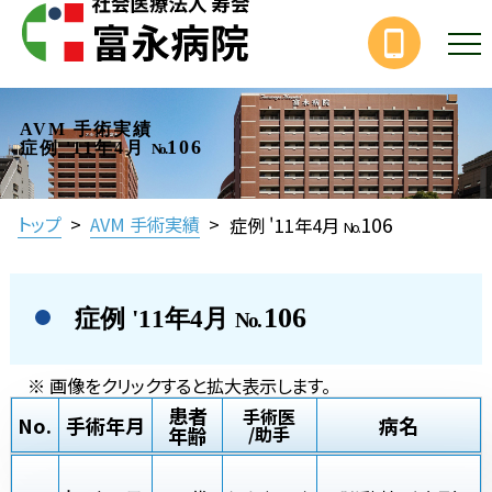
AVM 手術実績
106
症例 '11年4月
No.
106
トップ
>
AVM 手術実績
>
症例 '11年4月
No.
106
症例 '11年4月
No.
※ 画像をクリックすると拡大表示します。
患者
手術医
No.
手術年月
病名
年齢
/助手