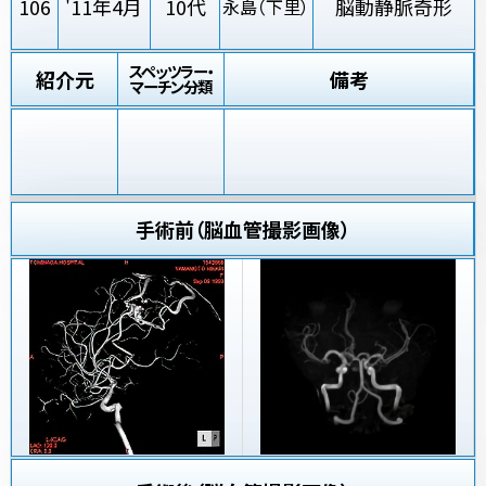
106
'11年4月
10代
脳動静脈奇形
永島（下里）
スペッツラー・
紹介元
備考
マーチン分類
手術前（脳血管撮影画像）