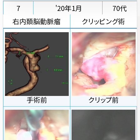
7
'20年1月
70代
右内頚脳動脈瘤
クリッピング術
手術前
クリップ前