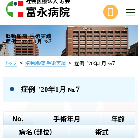
脳動脈瘤 手術実績
7
症例 '20年1月
No.
7
トップ
>
脳動脈瘤 手術実績
>
症例 '20年1月
No.
7
症例 '20年1月
No.
No.
手術年月
年齢
病名（部位）
術式