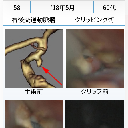
58
'18年5月
60代
右後交通動脈瘤
クリッピング術
手術前
クリップ前