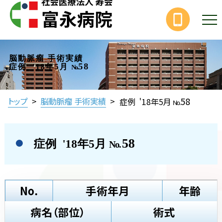
脳動脈瘤 手術実績
58
症例 '18年5月
No.
58
トップ
>
脳動脈瘤 手術実績
>
症例 '18年5月
No.
58
症例 '18年5月
No.
No.
手術年月
年齢
病名（部位）
術式