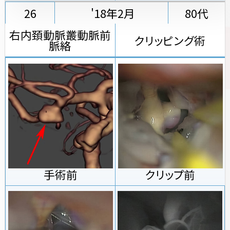
26
'18年2月
80代
右内頚動脈叢動脈前
クリッピング術
脈絡
手術前
クリップ前