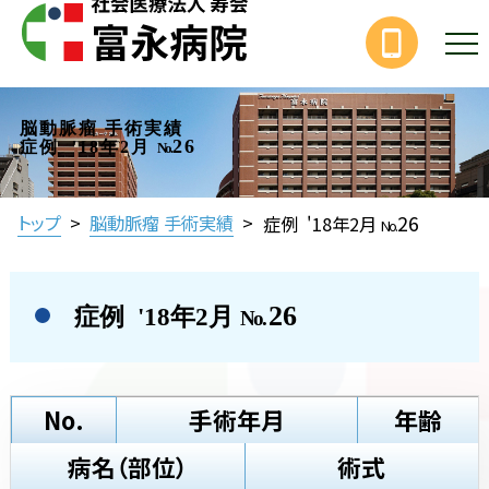
脳動脈瘤 手術実績
26
症例 '18年2月
No.
26
トップ
>
脳動脈瘤 手術実績
>
症例 '18年2月
No.
26
症例 '18年2月
No.
No.
手術年月
年齢
病名（部位）
術式