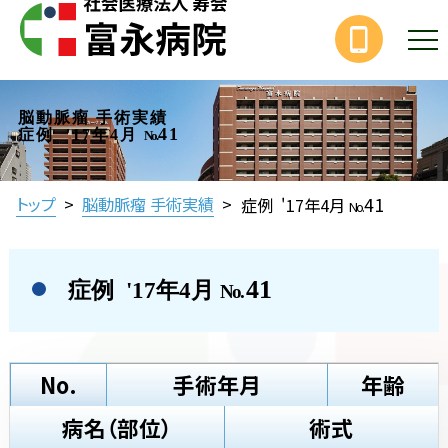
脳動脈瘤 手術実績
41
症例 '17年4月
No.
41
トップ
>
脳動脈瘤 手術実績
>
症例 '17年4月
No.
41
症例 '17年4月
No.
No.
手術年月
年齢
病名（部位）
術式