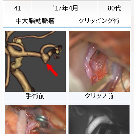
41
'17年4月
80代
中大脳動脈瘤
クリッピング術
手術前
クリップ前