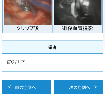
クリップ後
術後血管撮影
備考
富永/山下
前の症例へ
次の症例へ