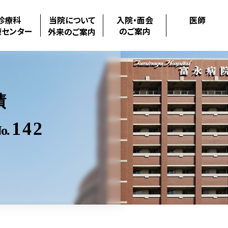
診療科
当院について
入院・面会
医師
療センター
のご案内
外来のご案内
績
142
o.