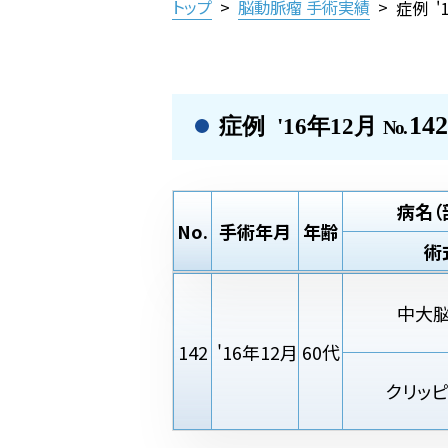
トップ
>
脳動脈瘤 手術実績
>
症例 '
142
症例 '16年12月
No.
病名（
No.
手術年月
年齢
術
中大
142
'16年12月
60代
クリッ