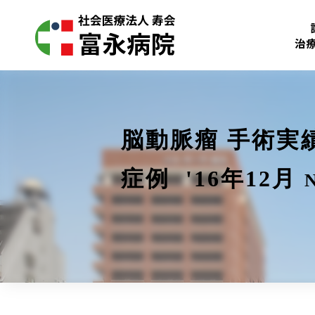
治
脳動脈瘤 手術実
症例 '16年12月
N