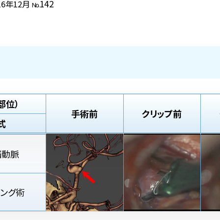
142
16年12月
No.
部位）
手術前
クリップ前
式
脳動脈
ピング術