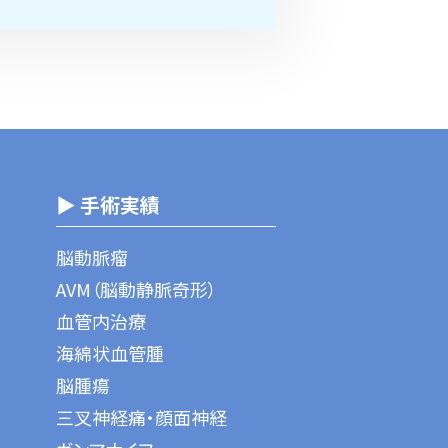
▶ 手術実績
脳動脈瘤
AVM（脳動静脈奇形）
血管内治療
海綿状血管腫
脳腫瘍
三叉神経痛・顔面神経