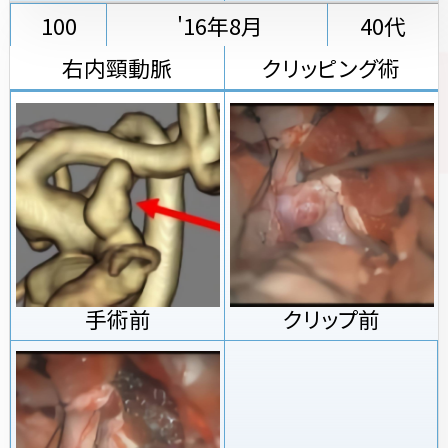
100
'16年8月
40代
右内頸動脈
クリッピング術
手術前
クリップ前