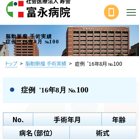
脳動脈瘤 手術実績
100
症例 '16年8月
No.
100
トップ
>
脳動脈瘤 手術実績
>
症例 '16年8月
No.
100
症例 '16年8月
No.
No.
手術年月
年齢
病名（部位）
術式