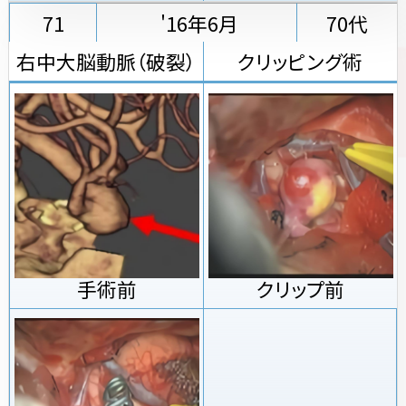
71
'16年6月
70代
右中大脳動脈（破裂）
クリッピング術
手術前
クリップ前