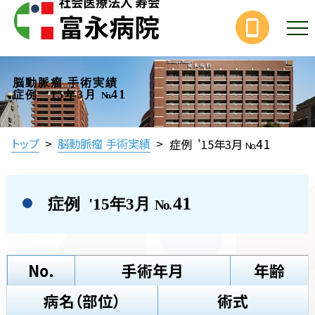
脳動脈瘤 手術実績
41
症例 '15年3月
No.
41
トップ
>
脳動脈瘤 手術実績
>
症例 '15年3月
No.
41
症例 '15年3月
No.
No.
手術年月
年齢
病名（部位）
術式