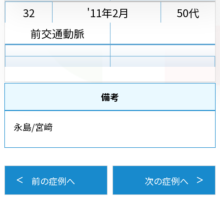
32
'11年2月
50代
前交通動脈
備考
永島/宮﨑
前の症例へ
次の症例へ