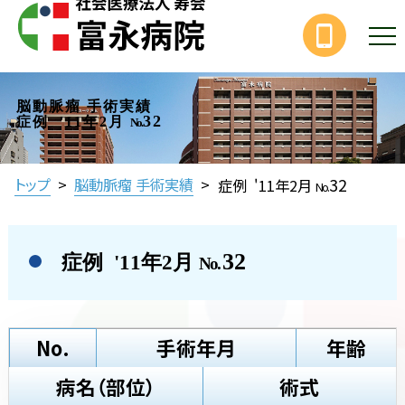
脳動脈瘤 手術実績
32
症例 '11年2月
No.
32
トップ
>
脳動脈瘤 手術実績
>
症例 '11年2月
No.
32
症例 '11年2月
No.
No.
手術年月
年齢
病名（部位）
術式