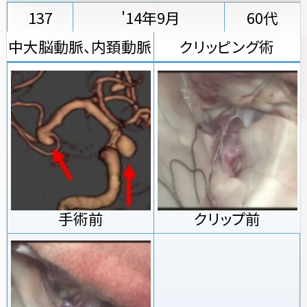
137
'14年9月
60代
中大脳動脈、内頚動脈
クリッピング術
手術前
クリップ前