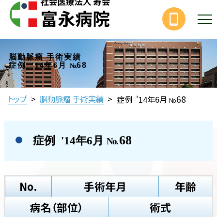
脳動脈瘤 手術実績
68
症例 '14年6月
No.
68
トップ
>
脳動脈瘤 手術実績
>
症例 '14年6月
No.
68
症例 '14年6月
No.
No.
手術年月
年齢
病名（部位）
術式