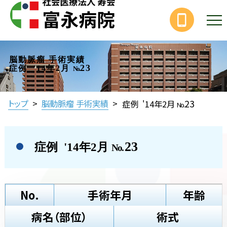
脳動脈瘤 手術実績
23
症例 '14年2月
No.
23
トップ
>
脳動脈瘤 手術実績
>
症例 '14年2月
No.
23
症例 '14年2月
No.
No.
手術年月
年齢
病名（部位）
術式