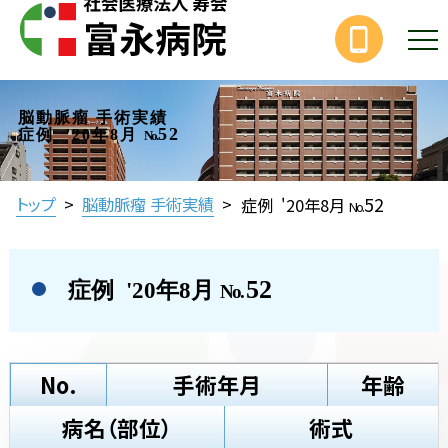
脳動脈瘤 手術実績
52
症例 '20年8月
No.
52
トップ
>
脳動脈瘤 手術実績
>
症例 '20年8月
No.
52
症例 '20年8月
No.
No.
手術年月
年齢
病名（部位）
術式