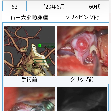
52
'20年8月
60代
右中大脳動脈瘤
クリッピング術
手術前
クリップ前